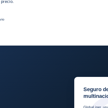
 precio.
rio
Seguro de
multinaci
GlobaLiner, un