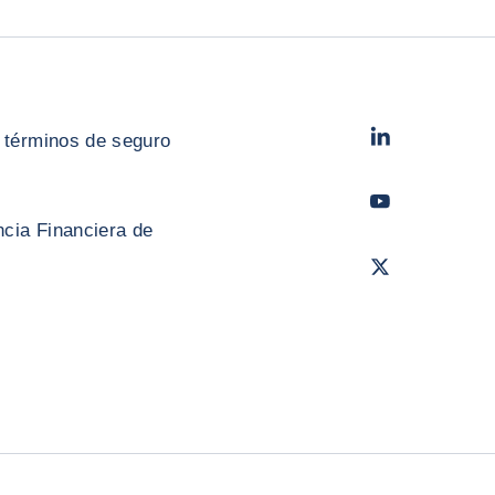
LinkedIn
- Cofac
 términos de seguro
Youtube
- Coface
cia Financiera de
Twitter
- Coface