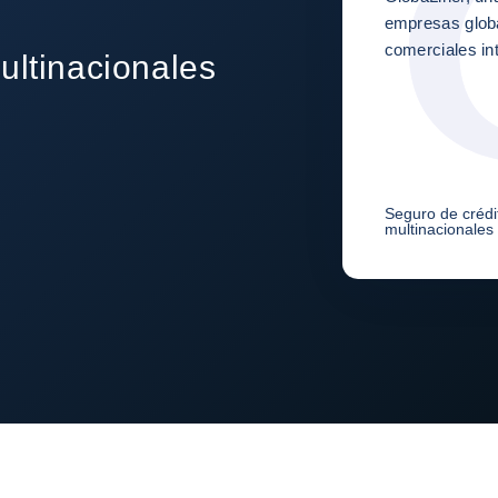
empresas globa
comerciales in
ultinacionales
Seguro de crédi
multinacionales