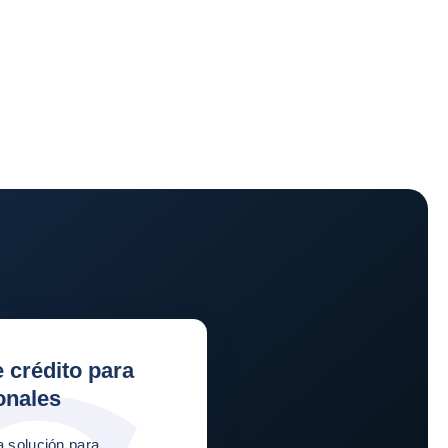
 crédito para
onales
a solución para