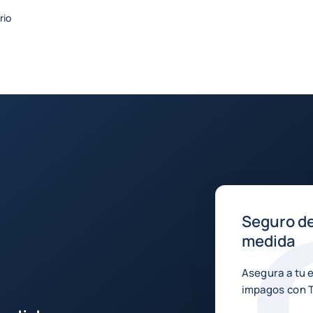
rio
Seguro de 
medida
Asegura a tu 
impagos con 