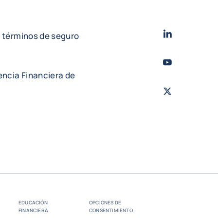
LinkedIn
- Cofac
e términos de seguro
Youtube
- Coface
ncia Financiera de
Twitter
- Coface
EDUCACIÓN
OPCIONES DE
FINANCIERA
CONSENTIMIENTO