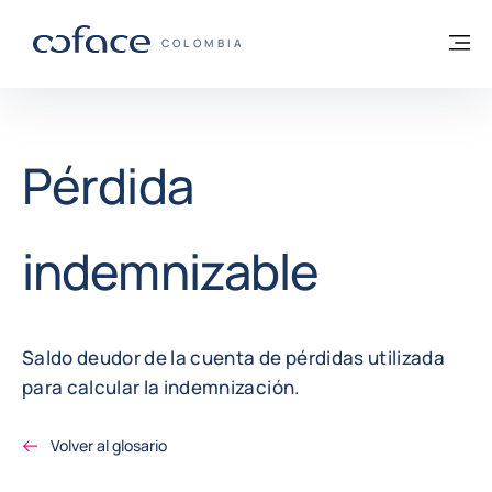
Ir al contenido
Volver a la página principal
M
COFACE - FOR TRADE
COLOMBIA
Pérdida
indemnizable
Saldo deudor de la cuenta de pérdidas utilizada
para calcular la indemnización.
Volver al glosario