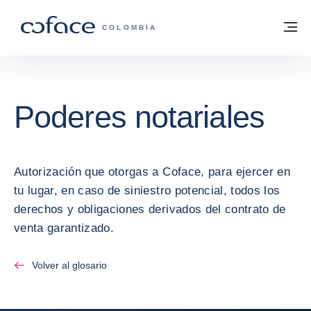
Ir al contenido
Volver a la página principal
M
COFACE - FOR TRADE
COLOMBIA
Poderes notariales
Autorización que otorgas a Coface, para ejercer en
tu lugar, en caso de siniestro potencial, todos los
derechos y obligaciones derivados del contrato de
venta garantizado.
Volver al glosario