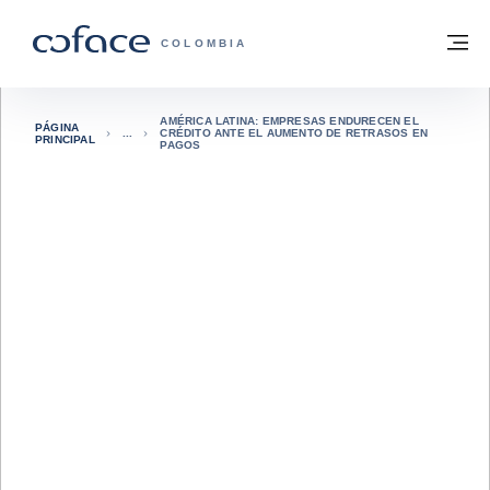
Ir al contenido
Volver a la página principal
M
COFACE - FOR TRADE
COLOMBIA
AMÉRICA LATINA: EMPRESAS ENDURECEN EL
PÁGINA
CRÉDITO ANTE EL AUMENTO DE RETRASOS EN
PRINCIPAL
PAGOS