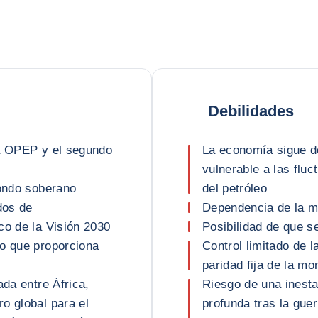
Debilidades
la OPEP y el segundo
La economía sigue de
vulnerable a las flu
fondo soberano
del petróleo
dos de
Dependencia de la m
co de la Visión 2030
Posibilidad de que s
to que proporciona
Control limitado de l
paridad fija de la m
ada entre África,
Riesgo de una inesta
o global para el
profunda tras la guer