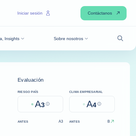
Contáctanos
Iniciar sesión
a, Insights
Sobre nosotros
Buscar
Evaluación
RIESGO PAÍS
CLIMA EMPRESARIAL
A
A
3
Help
4
Help
A3
B
ANTES
ANTES