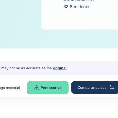
POBLACIÓN (EN 2021)
32,8 millones
It may not be as accurate as the
original
.
Comparar países
sgo sectorial
Perspectiva