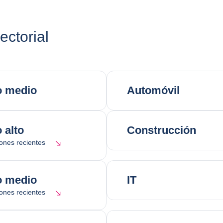
ctorial
o medio
Automóvil
 alto
Construcción
ones recientes
o medio
IT
ones recientes