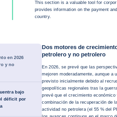
This section is a valuable tool for corpor
provides information on the payment and 
country.
Dos motores de crecimiento
petrolero y no petrolero
nto en 2026
ro y no
En 2026, se prevé que las perspect
mejoren moderadamente, aunque a un
previsto inicialmente debido al recr
geopolíticas regionales tras la guerr
cuentra bajo
prevé que el crecimiento económico
 déficit por
combinación de la recuperación de la
ía
actividad no petrolera (el 55 % del P
los avances continuos en el marco d