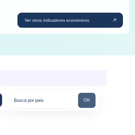
Ver otros indicadores económicos
Busca por país
OK
Busca por país
0
suggestions