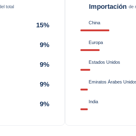
Importación
l total
de 
China
15%
Europa
9%
Estados Unidos
9%
Emiratos Árabes Unido
9%
India
9%