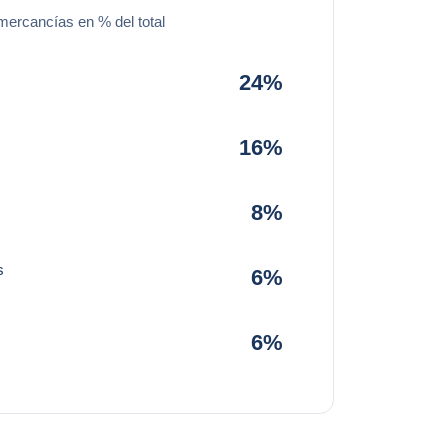
mercancías en % del total
24%
16%
8%
s
6%
6%