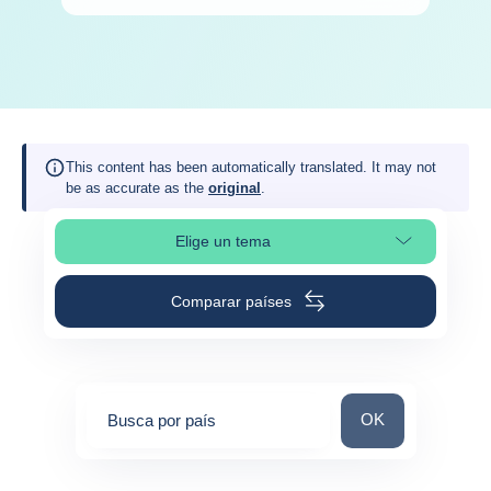
This content has been automatically translated. It may not
be as accurate as the
original
.
Elige un tema
Selleciona la sección de la página
Comparar países
Busca por país
OK
Busca por país
0
suggestions