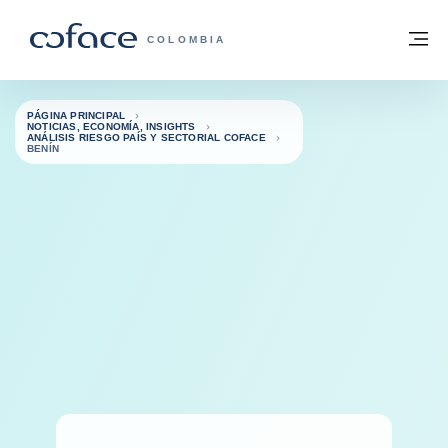
Ir al contenido
Volver a la página principal
M
COFACE - FOR TRADE
COLOMBIA
PÁGINA PRINCIPAL
NOTICIAS, ECONOMÍA, INSIGHTS
ANÁLISIS RIESGO PAÍS Y SECTORIAL COFACE
BENÍN