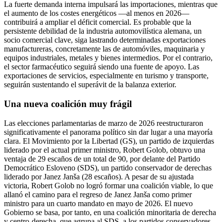
La fuerte demanda interna impulsará las importaciones, mientras que
el aumento de los costes energéticos —al menos en 2026—
contribuirá a ampliar el déficit comercial. Es probable que la
persistente debilidad de la industria automovilística alemana, un
socio comercial clave, siga lastrando determinadas exportaciones
manufactureras, concretamente las de automóviles, maquinaria y
equipos industriales, metales y bienes intermedios. Por el contrario,
el sector farmacéutico seguirá siendo una fuente de apoyo. Las
exportaciones de servicios, especialmente en turismo y transporte,
seguirán sustentando el superávit de la balanza exterior.
Una nueva coalición muy frágil
Las elecciones parlamentarias de marzo de 2026 reestructuraron
significativamente el panorama político sin dar lugar a una mayoría
clara. El Movimiento por la Libertad (GS), un partido de izquierdas
liderado por el actual primer ministro, Robert Golob, obtuvo una
ventaja de 29 escaños de un total de 90, por delante del Partido
Democrático Esloveno (SDS), un partido conservador de derechas
liderado por Janez Janša (28 escaños). A pesar de su ajustada
victoria, Robert Golob no logró formar una coalición viable, lo que
allanó el camino para el regreso de Janez Janša como primer
ministro para un cuarto mandato en mayo de 2026. El nuevo
Gobierno se basa, por tanto, en una coalición minoritaria de derecha
y centro-derecha, que agrupa al SDS, a los partidos conservadores