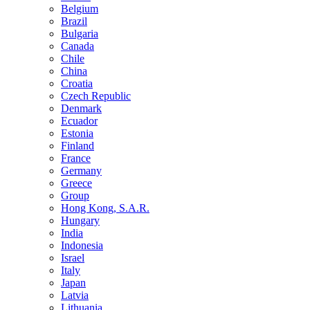
Belgium
Brazil
Bulgaria
Canada
Chile
China
Croatia
Czech Republic
Denmark
Ecuador
Estonia
Finland
France
Germany
Greece
Group
Hong Kong, S.A.R.
Hungary
India
Indonesia
Israel
Italy
Japan
Latvia
Lithuania