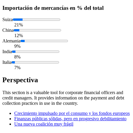
Importación
de mercancías en % del total
Suiza
21%
China
12%
Alemania
9%
India
8%
Italia
7%
Perspectiva
This section is a valuable tool for corporate financial officers and
credit managers. It provides information on the payment and debt
collection practices in use in the country.
Crecimiento impulsado por el consumo y los fondos europeos
Finanzas públicas sólidas, pero en progresivo debilitamiento
Una nueva coalición muy frágil