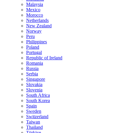
Malaysia
Mexico
Morocco
Netherlands
New Zealand
Norway
Peru
Philippines
Poland
Portugal
Republic of Ireland
Romania
Russia
Serbia
Singapore
Slovakia
Slovenia
South Africa
South Korea
Spain
Sweden
Switzerland
Taiwan
Thailand
Türkiye