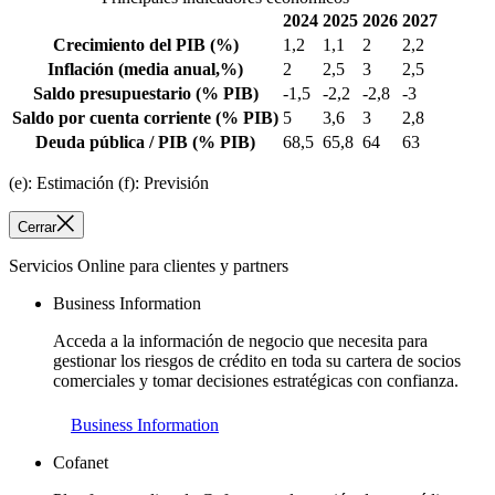
2024
2025
2026
2027
Crecimiento del PIB
(%)
1,2
1,1
2
2,2
Inflación
(media anual,%)
2
2,5
3
2,5
Saldo presupuestario
(% PIB)
-1,5
-2,2
-2,8
-3
Saldo por cuenta corriente
(% PIB)
5
3,6
3
2,8
Deuda pública / PIB
(% PIB)
68,5
65,8
64
63
(e): Estimación (f): Previsión
Cerrar
Servicios Online para clientes y partners
Business Information
Acceda a la información de negocio que necesita para
gestionar los riesgos de crédito en toda su cartera de socios
comerciales y tomar decisiones estratégicas con confianza.
Business Information
Cofanet