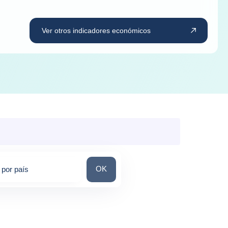
Ver otros indicadores económicos
Busca por país
OK
por país
tions