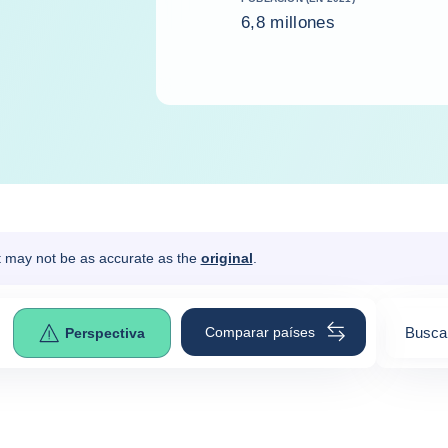
6,8 millones
It may not be as accurate as the
original
.
Comparar países
Busca 
Perspectiva
0
sugges