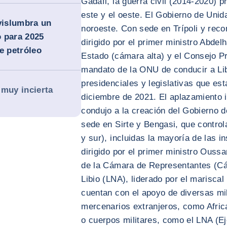
Gadafi, la guerra civil (2014-2020) pr
este y el oeste. El Gobierno de Unid
 vislumbra un
noroeste. Con sede en Trípoli y reco
 para 2025
dirigido por el primer ministro Abde
e petróleo
Estado (cámara alta) y el Consejo Pr
mandato de la ONU de conducir a Lib
presidenciales y legislativas que es
 muy incierta
diciembre de 2021. El aplazamiento i
condujo a la creación del Gobierno 
sede en Sirte y Bengasi, que controla
y sur), incluidas la mayoría de las i
dirigido por el primer ministro Ou
de la Cámara de Representantes (Cám
Libio (LNA), liderado por el marisca
cuentan con el apoyo de diversas mi
mercenarios extranjeros, como Afri
o cuerpos militares, como el LNA (Ej