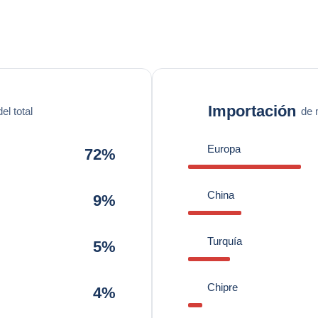
Importación
l total
de 
Europa
72%
China
9%
Turquía
5%
Chipre
4%