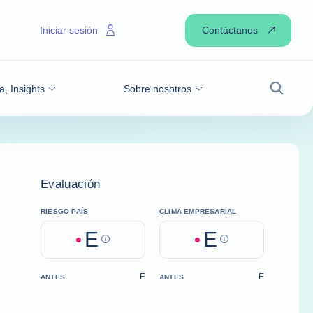
Contáctanos
Iniciar sesión
a, Insights
Sobre nosotros
Buscar
Evaluación
RIESGO PAÍS
CLIMA EMPRESARIAL
E
E
Help
Help
E
E
ANTES
ANTES