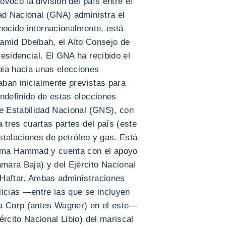
ovocó la división del país entre el
ad Nacional (GNA) administra el
nocido internacionalmente, está
lhamid Dbeibah, el Alto Consejo de
esidencial. El GNA ha recibido el
ia hacia unas elecciones
taban inicialmente previstas para
ndefinido de estas elecciones
de Estabilidad Nacional (GNS), con
 tres cuartas partes del país (este
nstalaciones de petróleo y gas. Está
ssama Hammad y cuenta con el apoyo
ara Baja) y del Ejército Nacional
l Haftar. Ambas administraciones
licias —entre las que se incluyen
ca Corp (antes Wagner) en el este—
ército Nacional Libio) del mariscal