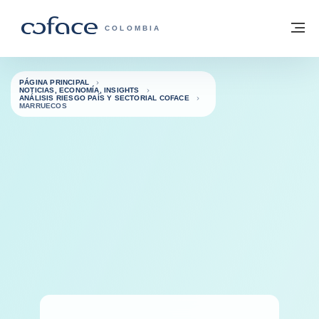
Ir al contenido
Volver a la página principal
M
COFACE - FOR TRADE
COLOMBIA
PÁGINA PRINCIPAL
NOTICIAS, ECONOMÍA, INSIGHTS
ANÁLISIS RIESGO PAÍS Y SECTORIAL COFACE
MARRUECOS