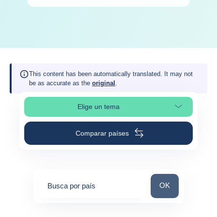
This content has been automatically translated. It may not
be as accurate as the
original
.
Elige un tema
Selleciona la sección de la página
Comparar países
Busca por país
OK
Busca por país
0
suggestions