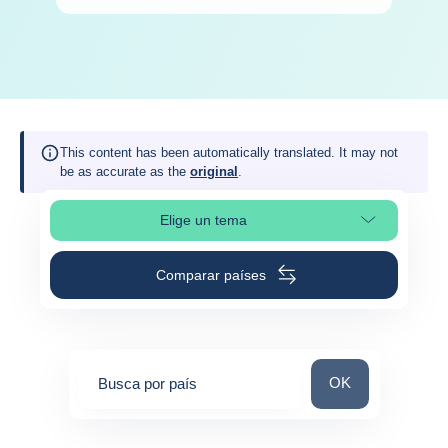
This content has been automatically translated. It may not
be as accurate as the
original
.
Elige un tema
Selleciona la sección de la página
Comparar países
Busca por país
OK
Busca por país
0
suggestions