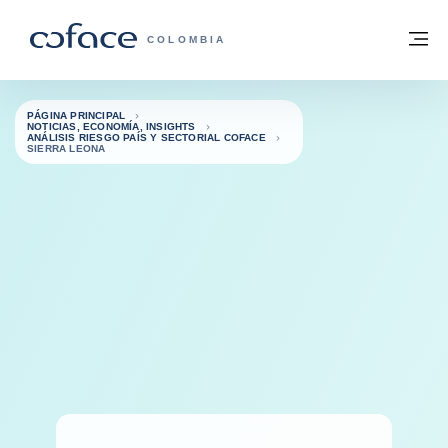
Ir al contenido
Volver a la página principal
M
COFACE - FOR TRADE
COLOMBIA
PÁGINA PRINCIPAL
NOTICIAS, ECONOMÍA, INSIGHTS
ANÁLISIS RIESGO PAÍS Y SECTORIAL COFACE
SIERRA LEONA