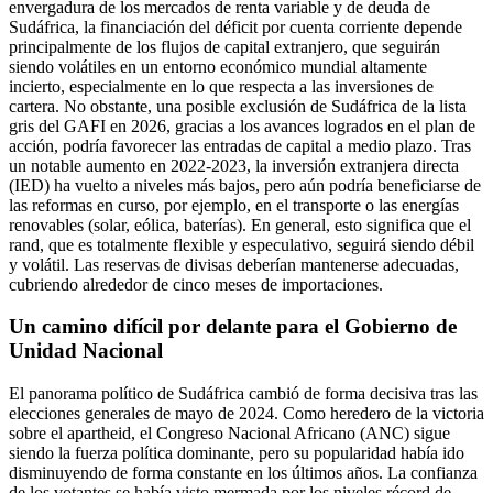
envergadura de los mercados de renta variable y de deuda de
Sudáfrica, la financiación del déficit por cuenta corriente depende
principalmente de los flujos de capital extranjero, que seguirán
siendo volátiles en un entorno económico mundial altamente
incierto, especialmente en lo que respecta a las inversiones de
cartera. No obstante, una posible exclusión de Sudáfrica de la lista
gris del GAFI en 2026, gracias a los avances logrados en el plan de
acción, podría favorecer las entradas de capital a medio plazo. Tras
un notable aumento en 2022-2023, la inversión extranjera directa
(IED) ha vuelto a niveles más bajos, pero aún podría beneficiarse de
las reformas en curso, por ejemplo, en el transporte o las energías
renovables (solar, eólica, baterías). En general, esto significa que el
rand, que es totalmente flexible y especulativo, seguirá siendo débil
y volátil. Las reservas de divisas deberían mantenerse adecuadas,
cubriendo alrededor de cinco meses de importaciones.
Un camino difícil por delante para el Gobierno de
Unidad Nacional
El panorama político de Sudáfrica cambió de forma decisiva tras las
elecciones generales de mayo de 2024. Como heredero de la victoria
sobre el apartheid, el Congreso Nacional Africano (ANC) sigue
siendo la fuerza política dominante, pero su popularidad había ido
disminuyendo de forma constante en los últimos años. La confianza
de los votantes se había visto mermada por los niveles récord de