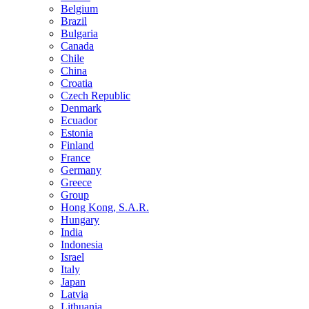
Belgium
Brazil
Bulgaria
Canada
Chile
China
Croatia
Czech Republic
Denmark
Ecuador
Estonia
Finland
France
Germany
Greece
Group
Hong Kong, S.A.R.
Hungary
India
Indonesia
Israel
Italy
Japan
Latvia
Lithuania