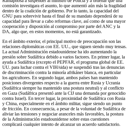
Ramaphosa a suspender al ministro de Policía y a ordenar que una
comisión investigara el asunto, lo que aumentó aún más la fragilidad
dentro de la coalición de gobierno. Por lo tanto, la capacidad del
GNU para sobrevivir hasta el final de su mandato dependerá de su
capacidad para llevar a cabo reformas clave, así como de una mayor
cooperación y disposición al compromiso por parte del ANC y la
DA, algo que, en estos momentos, no está garantizado.
En el ámbito exterior, el principal motivo de preocupación son las
relaciones diplomáticas con EE. UU., que siguen siendo muy tensas.
La actual Administración estadounidense ha ido aumentando la
presión sobre Sudáfrica debido a varios factores. En primer lugar, la
ayuda a Sudáfrica (excepto el PEPFAR, el programa global de EE.
UU. para luchar contra el VIH/sida) se suspendió tras las denuncias
de discriminación contra la minoría afrikáner blanca, en particular
los agricultores. En segundo lugar, ambos países han mantenido
posiciones divergentes respecto a la guerra entre Rusia y Ucrania
(Sudáfrica siempre ha mantenido una postura neutral) y al conflicto
en Gaza (Sudáfrica presentó ante la CIJ una demanda por genocidio
contra Israel). En tercer lugar, la proximidad de Sudáfrica con Rusia
y China, especialmente en el ámbito militar, sigue siendo un punto
de fricción. En consecuencia, a pesar de la voluntad de Sudáfrica de
aliviar las tensiones y negociar aranceles más favorables, la postura
de la Administración estadounidense sobre estas cuestiones
complicará cualquier intento de alcanzar un acuerdo satisfactorio.