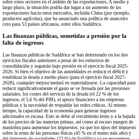
sobre estos sectores en el ámbito de las exportaciones. A medio y
largo plazo, la situación podría dar lugar a un aumento de las
exportaciones hacia otros mercados, incluida China (por ejemplo,
productos agrícolas), que ha anunciado una política de aranceles
cero para 53 países africanos, entre ellos Sudáfrica.
Las finanzas públicas, sometidas a presión por la
falta de ingresos
Las finanzas públicas de Sudáfrica se han deteriorado en los dos
ejercicios fiscales anteriores a pesar de los esfuerzos de
consolidación y seguirán bajo presión en el ejercicio fiscal 2025-
2026. Si bien el objetivo de las autoridades es reducir el déficit y
estabilizar la deuda a medio plazo (para el ejercicio fiscal 2027-
2028), cualquier mejora tardará en materializarse. La capacidad para
reducir significativamente el gasto se ve frenada por las presiones
salariales, los costes del servicio de la deuda (el 22 % de los
ingresos, el 5,6 % del PIB), el apoyo financiero a las empresas
públicas y la necesidad de respaldar las redes críticas. Al mismo
tiempo, la capacidad de la economía para generar ingresos
adicionales es escasa. Esto se debe al crecimiento lento y a la bajada
de los precios de las materias primas, así como al escaso margen de
maniobra para aumentar los impuestos, ya que los tipos del impuesto
sobre la renta de las personas físicas (45 % en el tramo más alto) y
del impuesto de sociedades (27 %) de Sudáfrica ya se encuentran