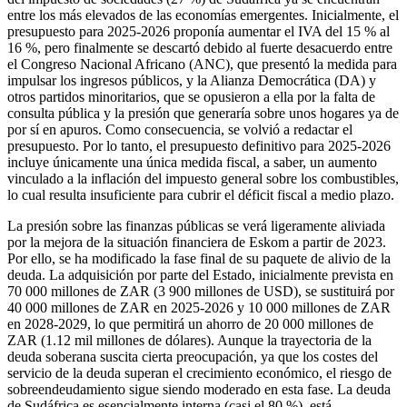
entre los más elevados de las economías emergentes. Inicialmente, el
presupuesto para 2025-2026 proponía aumentar el IVA del 15 % al
16 %, pero finalmente se descartó debido al fuerte desacuerdo entre
el Congreso Nacional Africano (ANC), que presentó la medida para
impulsar los ingresos públicos, y la Alianza Democrática (DA) y
otros partidos minoritarios, que se opusieron a ella por la falta de
consulta pública y la presión que generaría sobre unos hogares ya de
por sí en apuros. Como consecuencia, se volvió a redactar el
presupuesto. Por lo tanto, el presupuesto definitivo para 2025-2026
incluye únicamente una única medida fiscal, a saber, un aumento
vinculado a la inflación del impuesto general sobre los combustibles,
lo cual resulta insuficiente para cubrir el déficit fiscal a medio plazo.
La presión sobre las finanzas públicas se verá ligeramente aliviada
por la mejora de la situación financiera de Eskom a partir de 2023.
Por ello, se ha modificado la fase final de su paquete de alivio de la
deuda. La adquisición por parte del Estado, inicialmente prevista en
70 000 millones de ZAR (3 900 millones de USD), se sustituirá por
40 000 millones de ZAR en 2025-2026 y 10 000 millones de ZAR
en 2028-2029, lo que permitirá un ahorro de 20 000 millones de
ZAR (1.12 mil millones de dólares). Aunque la trayectoria de la
deuda soberana suscita cierta preocupación, ya que los costes del
servicio de la deuda superan el crecimiento económico, el riesgo de
sobreendeudamiento sigue siendo moderado en esta fase. La deuda
de Sudáfrica es esencialmente interna (casi el 80 %), está