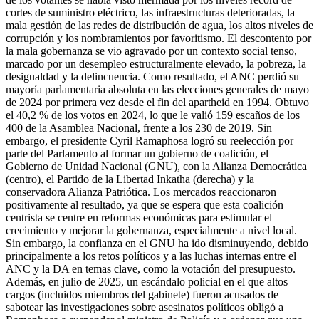
cortes de suministro eléctrico, las infraestructuras deterioradas, la
mala gestión de las redes de distribución de agua, los altos niveles de
corrupción y los nombramientos por favoritismo. El descontento por
la mala gobernanza se vio agravado por un contexto social tenso,
marcado por un desempleo estructuralmente elevado, la pobreza, la
desigualdad y la delincuencia. Como resultado, el ANC perdió su
mayoría parlamentaria absoluta en las elecciones generales de mayo
de 2024 por primera vez desde el fin del apartheid en 1994. Obtuvo
el 40,2 % de los votos en 2024, lo que le valió 159 escaños de los
400 de la Asamblea Nacional, frente a los 230 de 2019. Sin
embargo, el presidente Cyril Ramaphosa logró su reelección por
parte del Parlamento al formar un gobierno de coalición, el
Gobierno de Unidad Nacional (GNU), con la Alianza Democrática
(centro), el Partido de la Libertad Inkatha (derecha) y la
conservadora Alianza Patriótica. Los mercados reaccionaron
positivamente al resultado, ya que se espera que esta coalición
centrista se centre en reformas económicas para estimular el
crecimiento y mejorar la gobernanza, especialmente a nivel local.
Sin embargo, la confianza en el GNU ha ido disminuyendo, debido
principalmente a los retos políticos y a las luchas internas entre el
ANC y la DA en temas clave, como la votación del presupuesto.
Además, en julio de 2025, un escándalo policial en el que altos
cargos (incluidos miembros del gabinete) fueron acusados de
sabotear las investigaciones sobre asesinatos políticos obligó a