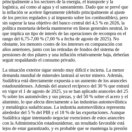
principalmente a los sectores de la energía, el transporte y la
logística, así como al agua y el saneamiento. Dado que se prevé que
la inflación se acelere ligeramente (debido principalmente al ajuste
de los precios regulados y al impuesto sobre los combustibles), pero
sin superar la tasa objetivo del banco central del 4,5 % en 2026, la
política monetaria debería mantenerse en líneas generales neutral, lo
que implica un tipo de interés de las operaciones de recompra en el
rango del 6,75-7,00 % (7,00 % a fecha de agosto de 2025). No
obstante, los menores costes de los intereses en comparación con
años anteriores, junto con las retiradas de fondos del sistema de
pensiones de dos pilares y una inflación relativamente baja, deberían
seguir respaldando el consumo privado.
La situación exterior sigue siendo muy difícil e incierta. La menor
demanda mundial de minerales lastrará al sector minero. Además,
Sudáfrica está directamente expuesta a un aumento de los aranceles
estadounidenses. Además del arancel recíproco del 30 % que entrará
en vigor el 1 de agosto de 2025, ya se han aplicado aranceles del 25
% sobre los automóviles y sus piezas, y del 50 % sobre el acero y el
aluminio, lo que afecta directamente a las industrias automovilística
y metalúrgica sudafricanas. La industria automovilística representa
alrededor del 5 % del PIB y el 18 % de las exportaciones. Aunque
Sudáfrica sigue intentando negociar exenciones de estos aranceles
con la Administración estadounidense, un resultado favorable está
lejos de estar garantizado, y es probable que se mantenga la presión