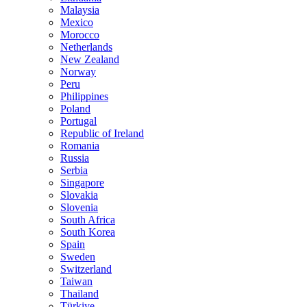
Malaysia
Mexico
Morocco
Netherlands
New Zealand
Norway
Peru
Philippines
Poland
Portugal
Republic of Ireland
Romania
Russia
Serbia
Singapore
Slovakia
Slovenia
South Africa
South Korea
Spain
Sweden
Switzerland
Taiwan
Thailand
Türkiye