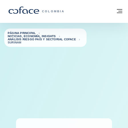
Ir al contenido
Volver a la página principal
M
COFACE - FOR TRADE
COLOMBIA
PÁGINA PRINCIPAL
NOTICIAS, ECONOMÍA, INSIGHTS
ANÁLISIS RIESGO PAÍS Y SECTORIAL COFACE
SURINAM