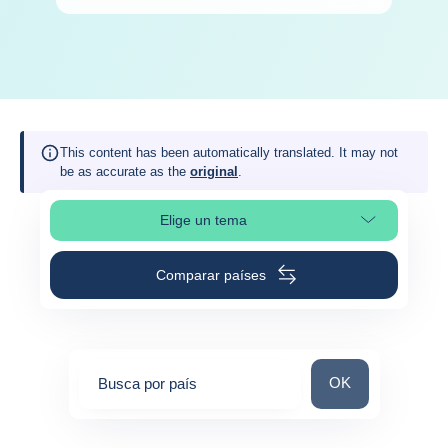
This content has been automatically translated. It may not
be as accurate as the
original
.
Elige un tema
Selleciona la sección de la página
Comparar países
Busca por país
OK
Busca por país
0
suggestions