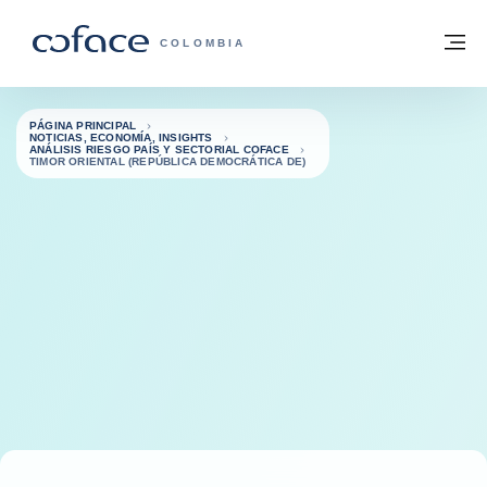
Ir al contenido
Volver a la página principal
M
COFACE - FOR TRADE
COLOMBIA
PÁGINA PRINCIPAL
NOTICIAS, ECONOMÍA, INSIGHTS
ANÁLISIS RIESGO PAÍS Y SECTORIAL COFACE
TIMOR ORIENTAL (REPÚBLICA DEMOCRÁTICA DE)