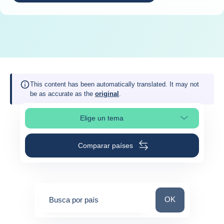
This content has been automatically translated. It may not
be as accurate as the
original
.
Elige un tema
Selleciona la sección de la página
Comparar países
Busca por país
OK
Busca por país
0
suggestions