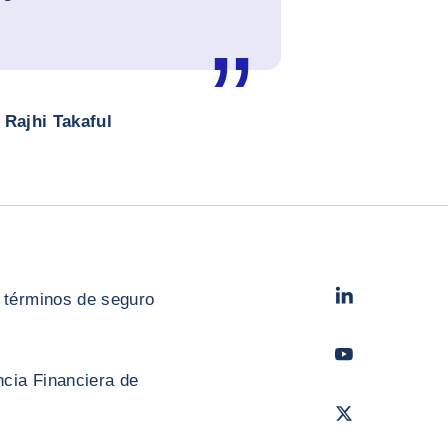
Rajhi Takaful
LinkedIn
- Cofac
 términos de seguro
Youtube
- Coface
cia Financiera de
Twitter
- Coface