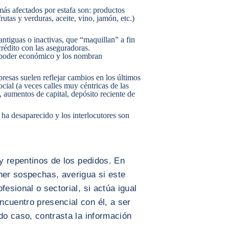
más afectados por estafa son: productos
rutas y verduras, aceite, vino, jamón, etc.)
ntiguas o inactivas, que “maquillan” a fin
crédito con las aseguradoras.
o poder económico y los nombran
presas suelen reflejar cambios en los últimos
cial (a veces calles muy céntricas de las
 aumentos de capital, depósito reciente de
ha desaparecido y los interlocutores son
 y repentinos de los pedidos. En
ner sospechas, averigua si este
fesional o sectorial, si actúa igual
cuentro presencial con él, a ser
odo caso, contrasta la información