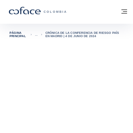
Ir al contenido
Volver a la página principal
M
COFACE - FOR TRADE
COLOMBIA
PÁGINA
CRÓNICA DE LA CONFERENCIA DE RIESGO PAÍS
PRINCIPAL
EN MADRID | 4 DE JUNIO DE 2024