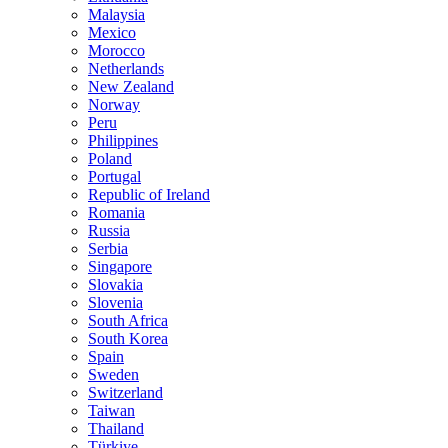
Malaysia
Mexico
Morocco
Netherlands
New Zealand
Norway
Peru
Philippines
Poland
Portugal
Republic of Ireland
Romania
Russia
Serbia
Singapore
Slovakia
Slovenia
South Africa
South Korea
Spain
Sweden
Switzerland
Taiwan
Thailand
Türkiye