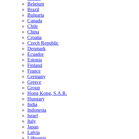
Belgium
Brazil
Bulgaria
Canada
Chile
China
Croatia
Czech Republic
Denmark
Ecuador
Estonia
Finland
France
Germany
Greece
Group
Hong Kong, S.A.R.
Hungary
India
Indonesia
Israel
Italy
Japan
Latvia
Lithuania