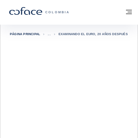
Ir al contenido
Volver a la página principal
M
COFACE - FOR TRADE
COLOMBIA
PÁGINA PRINCIPAL
EXAMINANDO EL EURO, 20 AÑOS DESPUÉS