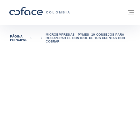
Ir al contenido
Volver a la página principal
M
COFACE - FOR TRADE
COLOMBIA
MICROEMPRESAS - PYMES: 10 CONSEJOS PARA
PÁGINA
RECUPERAR EL CONTROL DE TUS CUENTAS POR
PRINCIPAL
COBRAR