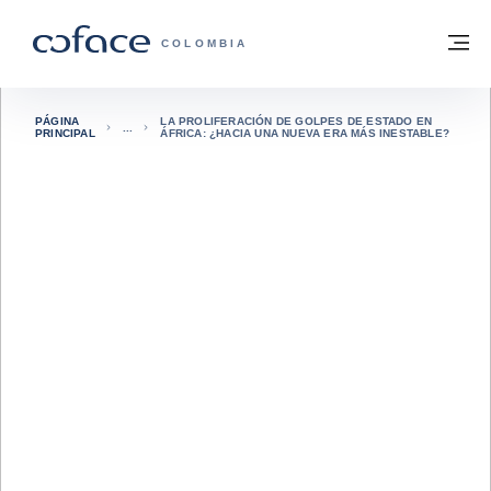
Ir al contenido
Volver a la página principal
M
COFACE - FOR TRADE
COLOMBIA
PÁGINA
LA PROLIFERACIÓN DE GOLPES DE ESTADO EN
PRINCIPAL
ÁFRICA: ¿HACIA UNA NUEVA ERA MÁS INESTABLE?