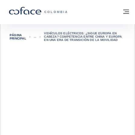
Ir al contenido
Volver a la página principal
M
COFACE - FOR TRADE
COLOMBIA
VEHÍCULOS ELÉCTRICOS: ¿SIGUE EUROPA EN
PÁGINA
CABEZA? COMPETENCIA ENTRE CHINA Y EUROPA
PRINCIPAL
EN UNA ERA DE TRANSICIÓN DE LA MOVILIDAD