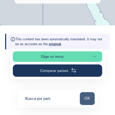
This content has been automatically translated. It may not
be as accurate as the
original
.
Elige un tema
Selleciona la sección de la página
Comparar países
Busca por país
OK
Busca por país
0
suggestions