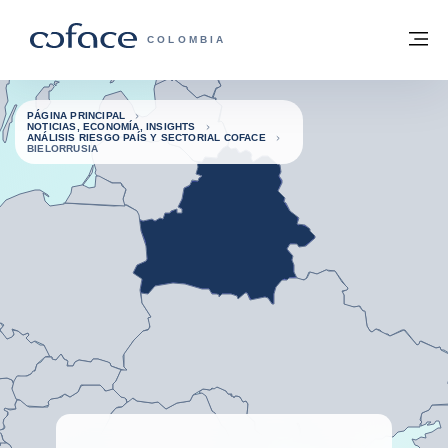
Ir al contenido
Volver a la página principal
M
COFACE - FOR TRADE
COLOMBIA
PÁGINA PRINCIPAL
NOTICIAS, ECONOMÍA, INSIGHTS
ANÁLISIS RIESGO PAÍS Y SECTORIAL COFACE
BIELORRUSIA