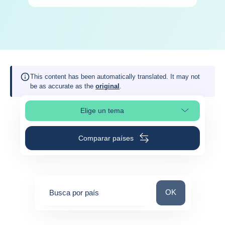
This content has been automatically translated. It may not
be as accurate as the
original
.
Elige un tema
Selleciona la sección de la página
Comparar países
Busca por país
OK
Busca por país
0
suggestions