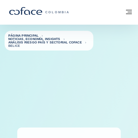
Ir al contenido
Volver a la página principal
M
COFACE - FOR TRADE
COLOMBIA
PÁGINA PRINCIPAL
NOTICIAS, ECONOMÍA, INSIGHTS
ANÁLISIS RIESGO PAÍS Y SECTORIAL COFACE
BELICE