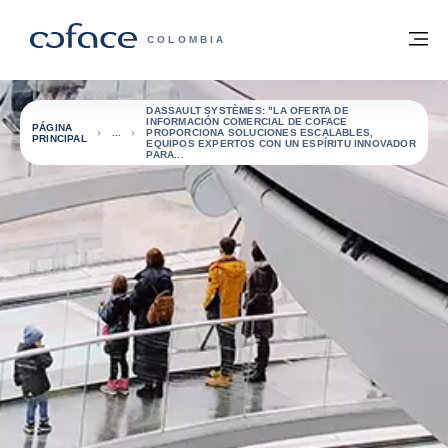
Ir al contenido
Volver a la página principal
M
COFACE - FOR TRADE
COLOMBIA
DASSAULT SYSTÈMES: "LA OFERTA DE
INFORMACIÓN COMERCIAL DE COFACE
PÁGINA
PROPORCIONA SOLUCIONES ESCALABLES,
PRINCIPAL
EQUIPOS EXPERTOS CON UN ESPÍRITU INNOVADOR
PARA...