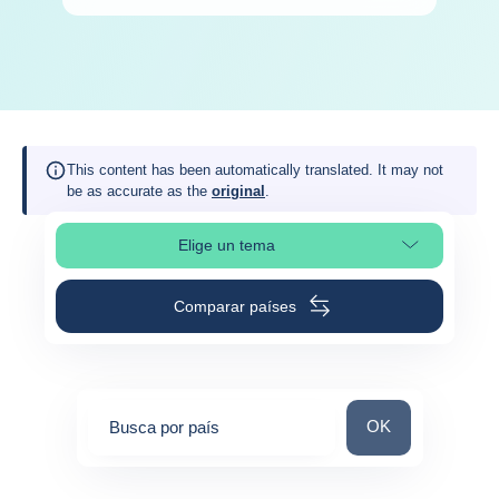
This content has been automatically translated. It may not
be as accurate as the
original
.
Elige un tema
Selleciona la sección de la página
Comparar países
Busca por país
OK
Busca por país
0
suggestions