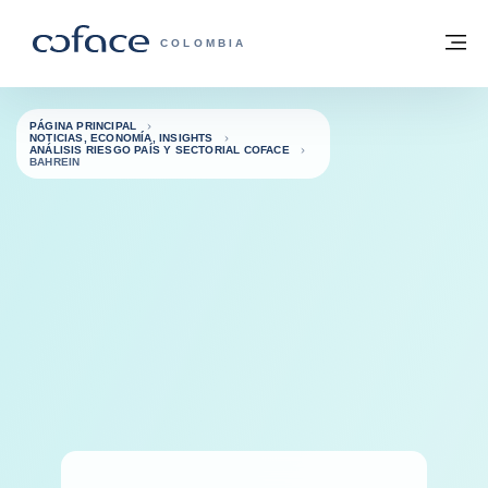
Ir al contenido
Volver a la página principal
M
COFACE - FOR TRADE
COLOMBIA
PÁGINA PRINCIPAL
NOTICIAS, ECONOMÍA, INSIGHTS
ANÁLISIS RIESGO PAÍS Y SECTORIAL COFACE
BAHREIN