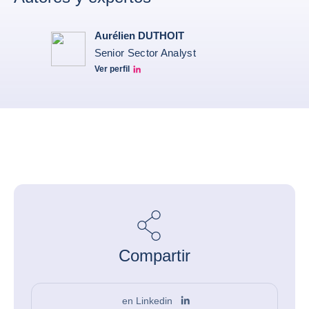
Aurélien DUTHOIT
Senior Sector Analyst
Ver perfil
Aurélien Duthoit Linkedin profile
Compartir
en Linkedin