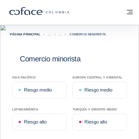
Ir al contenido
Volver a la página principal
M
COFACE - FOR TRADE
COLOMBIA
PÁGINA PRINCIPAL
COMERCIO MINORISTA
Comercio minorista
ASIA PACÍFICO
EUROPA CENTRAL Y ORIENTAL
Riesgo medio
Riesgo medio
LATINOAMÉRICA
TURQUÍA Y ORIENTE MEDIO
Riesgo alto
Riesgo alto